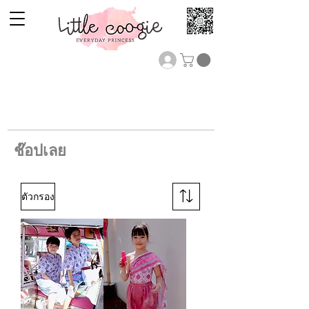
ช๊อปเลย
ตัวกรอง