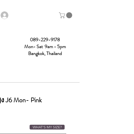
089-229-9178
Mon- Sat 9am - 5pm
Bangkok, Thailand
ง J6 Mon- Pink
WHAT'S MY SIZE?