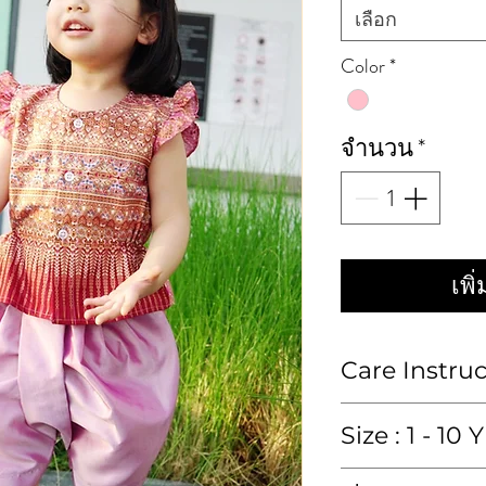
เลือก
Color
*
จำนวน
*
เพิ
Care Instru
ซักมือหรือซักแห้ง
Size : 1 - 10 Y
Hand wash or 
size in inch : หน