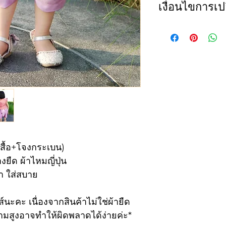
เงื่อนไขการเปล
เสื้อ (blouse)
ทางเราขอสงวนสิทธ
size
Che
ใดๆก็ตาม และจะร
ไซส์
รอบ
นี้เท่านั้น
1. สินค้าไม่ถูกต้
1
22
รายการหนึ่งหรือทั
2
23
2. เปลี่ยน size (
สามารถเปลี่ยนสีหร
3
24
เสื้อ+โจงกระเบน)
ลูกค้าจะต้องเป็น
ยืด ผ้าไหมญี่ปุ่น
เปลี่ยนจำนวน 150
4
25
บา ใส่สบาย
สินค้ากลับไปยังลู
5
26
์นะคะ เนื่องจากสินค้าไม่ใช่ผ้ายืด
เรามีการตรวจสอบ
มสูงอาจทำให้ผิดพลาดได้ง่ายค่ะ*
6
27
การจัดส่ง หากท่า