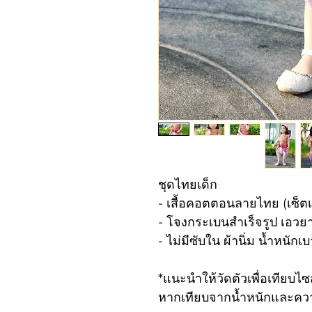
ชุดไทยเด็ก
- เสื้อคอตตอนลายไทย (เซ็ต
- โจงกระเบนสำเร็จรูป เอวยาง
- ไม่มีซับใน ผ้านิ่ม น้ำหนักเ
*แนะนำให้วัดตัวเพื่อเทียบไซส
หากเทียบจากน้ำหนักและควา