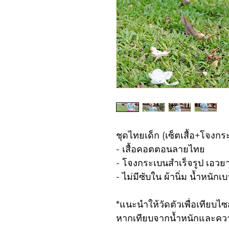
ชุดไทยเด็ก (เซ็ตเสื้อ+โจงกร
- เสื้อคอตตอนลายไทย
- โจงกระเบนสำเร็จรูป เอวยาง
- ไม่มีซับใน ผ้านิ่ม น้ำหนักเ
*แนะนำให้วัดตัวเพื่อเทียบไซส
หากเทียบจากน้ำหนักและควา