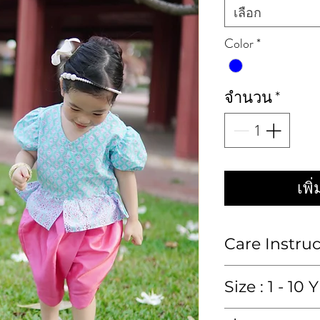
เลือก
Color
*
จำนวน
*
เพิ
Care Instru
ซักมือหรือซักแห้ง
Size : 1 - 10 Y
Hand wash or 
size in inch : หน