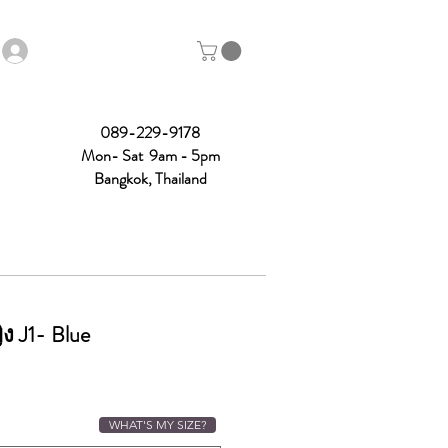
089-229-9178
Mon- Sat 9am - 5pm
Bangkok, Thailand
ง J1- Blue
WHAT'S MY SIZE?