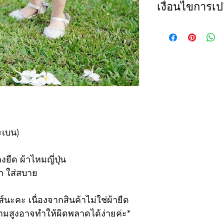
เงื่อนไขการเปล
*แนะนำให้วัดรอบ
แล้วนำขนาดที่ไ
ทางเราขอสงวนสิทธ
คะ*
ใดๆก็ตาม และจะร
เสื้อ (blouse)
นี้เท่านั้น
size
Che
1. สินค้าไม่ถูกต้
ไซส์
รอบ
รายการหนึ่งหรือทั
2. เปลี่ยน size (
ะเบน)
1
22
สามารถเปลี่ยนสีหร
ลูกค้าจะต้องเป็น
ยืด ผ้าไหมญี่ปุ่น
2
23
เปลี่ยนจำนวน 150
บา ใส่สบาย
สินค้ากลับไปยังลู
3
24
์นะคะ เนื่องจากสินค้าไม่ใช่ผ้ายืด
เรามีการตรวจสอบ
4
25
มสูงอาจทำให้ผิดพลาดได้ง่ายค่ะ*
การจัดส่ง หากท่า