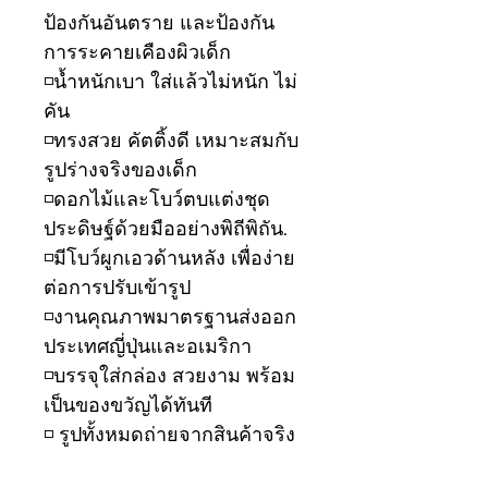
ป้องกันอันตราย และป้องกัน
การระคายเคืองผิวเด็ก
◽️น้ำหนักเบา ใส่แล้วไม่หนัก ไม่
คัน
◽️ทรงสวย คัตติ้งดี เหมาะสมกับ
รูปร่างจริงของเด็ก
◽️ดอกไม้และโบว์ตบแต่งชุด
ประดิษฐ์ด้วยมืออย่างพิถีพิถัน.
◽️มีโบว์ผูกเอวด้านหลัง เพื่อง่าย
ต่อการปรับเข้ารูป
◽️งานคุณภาพมาตรฐานส่งออก
ประเทศญี่ปุ่นและอเมริกา
◽️บรรจุใส่กล่อง สวยงาม พร้อม
เป็นของขวัญได้ทันที
◽️ รูปทั้งหมดถ่ายจากสินค้าจริง