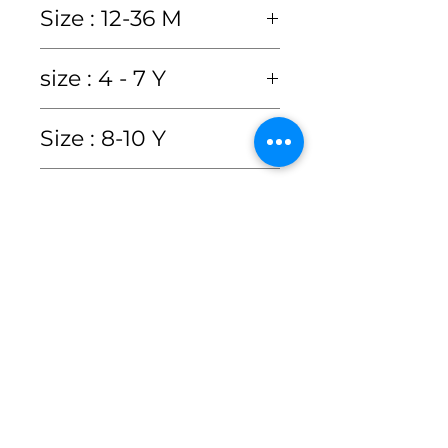
Size : 12-36 M
size
12M
18M
24M
36M
size : 4 - 7 Y
chest
21"
22"
23"
size
4y
5y
6y
7y
Size : 8-10 Y
20"
(age)
size
8Y
9Y
10Y
waist
21"
22"
23"
Care Instructions
chest
24"
25"
26"
27"
(age)
20"
Hand wash or Dry clean
waist
23"
24"
25"
26"
Product Features &
chest
29"
30"
31"
only
dress
18"
19"
20"
22"
conditions
ซักมือหรือซักแห้งเท่านั้น
length
dress
24"
25"
26"
27"
waist
28"
29"
30"
• สีของสินค้าอาจคลาดเคลื่อน
length
kid's
70-
76-
81-
86-
เพียงเล็กน้อยจากแสงของหน้า
dress
28"
29"
30"
height
75
80
85
90
kid's
100
110
120
130
จอมือถือหรือคอมพิวเตอร์
length
cm
cm
height
cm
cm
cm
cm
• สินค้าจัดส่งภายใน 2-3 วัน
cm
cm
ทำการ เนื่องจากเรา
kid's
130
140
150