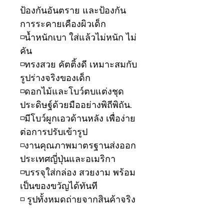
ป้องกันอันตราย และป้องกัน
การระคายเคืองผิวเด็ก
◽️น้ำหนักเบา ใส่แล้วไม่หนัก ไม่
คัน
◽️ทรงสวย คัตติ้งดี เหมาะสมกับ
รูปร่างจริงของเด็ก
◽️ดอกไม้และโบว์ตบแต่งชุด
ประดิษฐ์ด้วยมืออย่างพิถีพิถัน.
◽️มีโบว์ผูกเอวด้านหลัง เพื่อง่าย
ต่อการปรับเข้ารูป
◽️งานคุณภาพมาตรฐานส่งออก
ประเทศญี่ปุ่นและอเมริกา
◽️บรรจุใส่กล่อง สวยงาม พร้อม
เป็นของขวัญได้ทันที
◽️ รูปทั้งหมดถ่ายจากสินค้าจริง