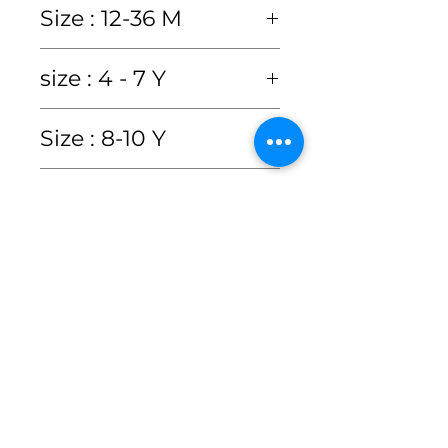
Size : 12-36 M
size
12M
18M
24M
36M
size : 4 - 7 Y
chest
21"
22"
23"
size
4y
5y
6y
7y
Size : 8-10 Y
20"
(age)
size
8Y
9Y
10Y
waist
21"
22"
23"
Care Instructions
chest
24"
25"
26"
27"
(age)
20"
Hand wash or Dry clean
waist
23"
24"
25"
26"
Product Features &
chest
29"
30"
31"
only
dress
18"
19"
20"
22"
conditions
ซักมือหรือซักแห้งเท่านั้น
length
dress
24"
25"
26"
27"
waist
28"
29"
30"
• สีของสินค้าอาจคลาดเคลื่อน
length
kid's
70-
76-
81-
86-
เพียงเล็กน้อยจากแสงของหน้า
dress
28"
29"
30"
height
75
80
85
90
kid's
100
110
120
130
จอมือถือหรือคอมพิวเตอร์
length
cm
cm
height
cm
cm
cm
cm
• สินค้าจัดส่งภายใน 2-3 วัน
cm
cm
ทำการ เนื่องจากเรา
kid's
130
140
150