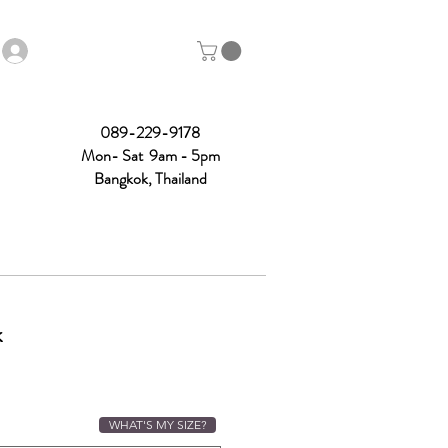
089-229-9178
Mon- Sat 9am - 5pm
Bangkok, Thailand
k
WHAT'S MY SIZE?