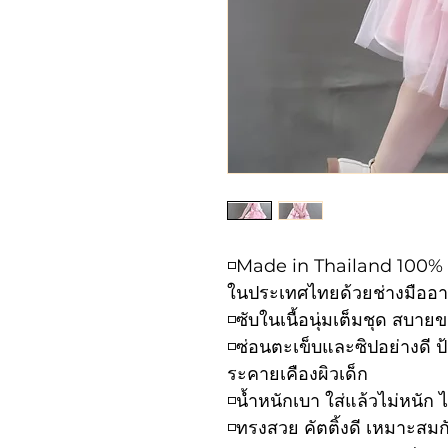
◽️Made in Thailand 100% เฉ
ในประเทศไทยด้วยช่างมืออ
◽️ซับในเนื้อนุ่มเต็มชุด สบ
◽️ซ่อนตะเข็บและซิปอย่างดี 
ระคายเคืองผิวเด็ก
◽️น้ำหนักเบา ใส่แล้วไม่หนัก ไ
◽️ทรงสวย คัตติ้งดี เหมาะสมก