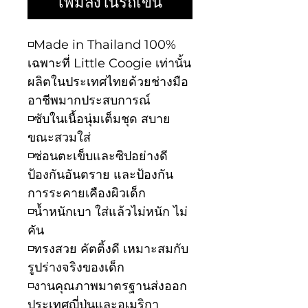
เพิ่มลงในรถเข็น
◽️Made in Thailand 100%
เฉพาะที่ Little Coogie เท่านั้น
ผลิตในประเทศไทยด้วยช่างมือ
อาชีพมากประสบการณ์
◽️ซับในเนื้อนุ่มเต็มชุด สบาย
ขณะสวมใส่
◽️ซ่อนตะเข็บและซิปอย่างดี
ป้องกันอันตราย และป้องกัน
การระคายเคืองผิวเด็ก
◽️น้ำหนักเบา ใส่แล้วไม่หนัก ไม่
คัน
◽️ทรงสวย คัตติ้งดี เหมาะสมกับ
รูปร่างจริงของเด็ก
◽️งานคุณภาพมาตรฐานส่งออก
ประเทศญี่ปุ่นและอเมริกา