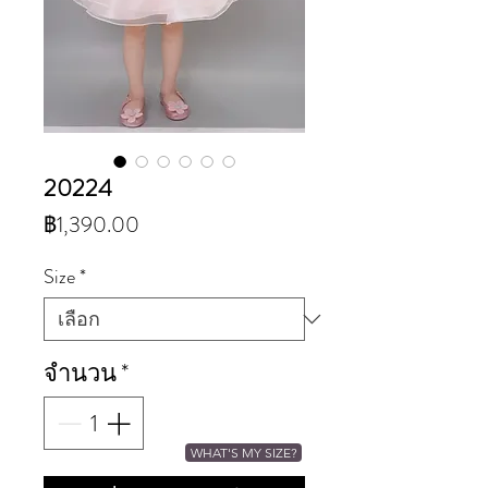
20224
ราคา
฿1,390.00
Size
*
จำนวน
*
WHAT'S MY SIZE?