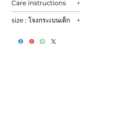
Care instructions
ซักมือหรือซักแห้ง Hand
size : โจงกระเบนเด็ก
Wash or Dry Clean
โจงกระเบน (Congkraben)
size
waist
length
kid
ไซส์
รอบ
ค.ยาว
height
เอว
ค.สูง
เด็ก
(cm.)
1
15-22
13
70-75
2
16-23
14
75-85
3
17-24
15
85-95