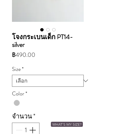
โจงกระเบนเด็ก PT14-
silver
ราคา
฿490.00
Size
*
Color
*
จำนวน
*
WHAT'S MY SIZE?