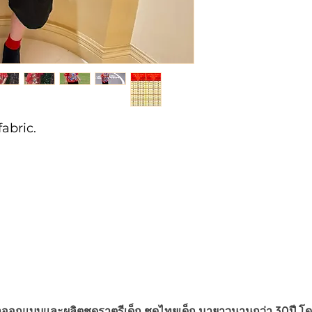
abric.
าออกแบบและผลิตชุดราตรีเด็ก ชุดไทยเด็ก มายาวนานกว่า 30ปี โด