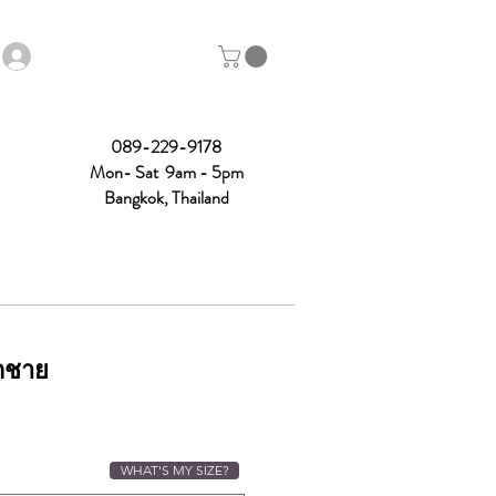
089-229-9178
Mon- Sat 9am - 5pm
Bangkok, Thailand
็กชาย
WHAT'S MY SIZE?