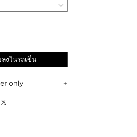
่มลงในรถเข็น
er only
งานสั่งตัด ทางร้านไม่รับ
ม่ว่ากรณีใดๆทั้งสิ้น
ัวน้องโดยละเอียดก่อนสั่งซื้อ