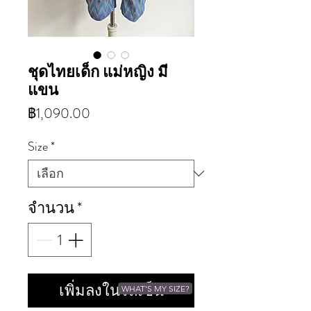
ชุดไทยเด็ก แม่หญิง มี
แขน
ราคา
฿1,090.00
Size
*
จำนวน
*
เพิ่มลงในรถเข็น
WHAT'S MY SIZE?