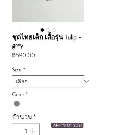
ชุดไทยเด็ก เสื้อรุ่น Tulip -
grey
ราคา
฿590.00
Size
*
Color
*
จำนวน
*
WHAT'S MY SIZE?