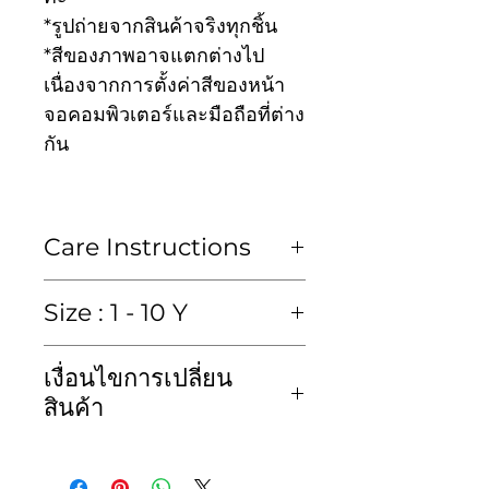
*รูปถ่ายจากสินค้าจริงทุกชิ้น
*สีของภาพอาจแตกต่างไป
เนื่องจากการตั้งค่าสีของหน้า
จอคอมพิวเตอร์และมือถือที่ต่าง
กัน
Care Instructions
ซักมือหรือซักแห้งเท่านั้น
Size : 1 - 10 Y
Hand wash or Dry clean
เสื้อ (blouse)
เงื่อนไขการเปลี่ยน
size
Chest
length
kid
สินค้า
ไซส์
รอบ
ค.ยาว
height
ทางเราขอสงวนสิทธิ์ไม่รับคืน
อก
ค.สูง
สินค้าไม่ว่ากรณีใดๆก็ตาม และ