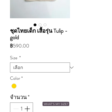
ชุดไทยเด็ก เสื้อรุ่น Tulip -
gold
ราคา
฿590.00
Size
*
Color
*
จำนวน
*
WHAT'S MY SIZE?