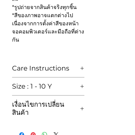
*รูปถ่ายจากสินค้าจริงทุกชิ้น
*สีของภาพอาจแตกต่างไป
เนื่องจากการตั้งค่าสีของหน้า
จอคอมพิวเตอร์และมือถือที่ต่าง
กัน
Care Instructions
ซักมือหรือซักแห้งเท่านั้น
Size : 1 - 10 Y
Hand wash or Dry clean
เสื้อ (blouse)
เงื่อนไขการเปลี่ยน
size
Chest
length
kid
สินค้า
ไซส์
รอบ
ค.ยาว
height
ทางเราขอสงวนสิทธิ์ไม่รับคืน
อก
ค.สูง
สินค้าไม่ว่ากรณีใดๆก็ตาม และ