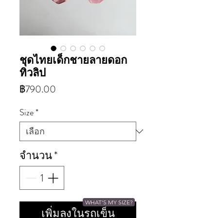
ชุดไทยเด็กชายลายดอก
ทิวลิป
ราคา
฿790.00
Size
*
จำนวน
*
WHAT'S MY SIZE?
เพิ่มลงในรถเข็น