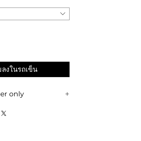
่มลงในรถเข็น
er only
ออเดอร์ ใช้เวลา 3-5 วัน ทาง
หรือ คืน ไม่ว่ากรณีใดๆ ทั้ง
รวัดรอบตัวน้องๆ เพื่อความ
 ในการเลือกไซส์