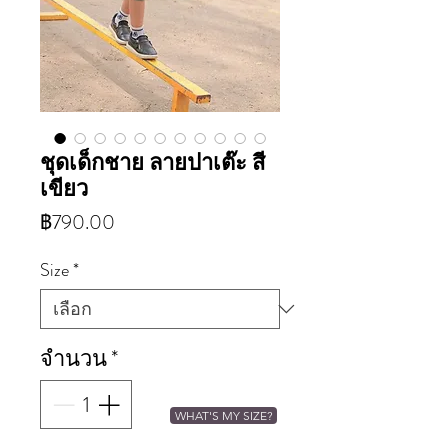
ชุดเด็กชาย ลายปาเต๊ะ สี
เขียว
ราคา
฿790.00
Size
*
จำนวน
*
WHAT'S MY SIZE?