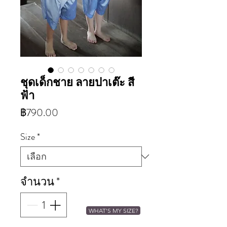
ชุดเด็กชาย ลายปาเต๊ะ สี
ฟ้า
ราคา
฿790.00
Size
*
จำนวน
*
WHAT'S MY SIZE?