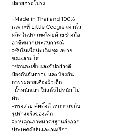
ปลายกระโปรง
◽️Made in Thailand 100%
เฉพาะที่ Little Coogie เท่านั้น
ผลิตในประเทศไทยด้วยช่างมือ
อาชีพมากประสบการณ์
◽️ซับในเนื้อนุ่มเต็มชุด สบาย
ขณะสวมใส่
◽️ซ่อนตะเข็บและซิปอย่างดี
ป้องกันอันตราย และป้องกัน
การระคายเคืองผิวเด็ก
◽️น้ำหนักเบา ใส่แล้วไม่หนัก ไม่
คัน
◽️ทรงสวย คัตติ้งดี เหมาะสมกับ
รูปร่างจริงของเด็ก
◽️งานคุณภาพมาตรฐานส่งออก
ประเทศญี่ปุ่นและอเมริกา