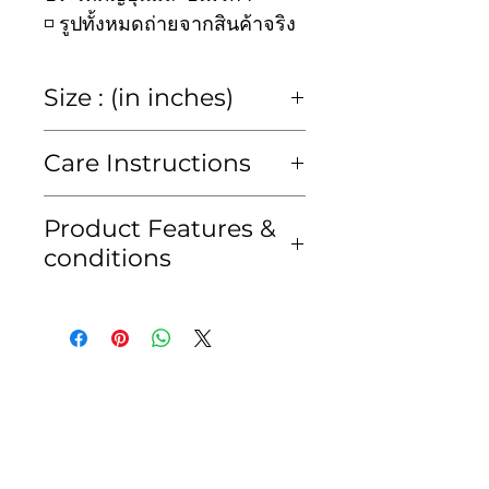
◽️ รูปทั้งหมดถ่ายจากสินค้าจริง
Size : (in inches)
size
2y
4y
6y
8y
Care Instructions
chest
23
25
27
30
Hand wash or Dry clean
Product Features &
only
conditions
waist
23
25
27
30
ซักมือหรือซักแห้งเท่านั้น
• สีของสินค้าอาจคลาดเคลื่อน
kid's
80-
95-
105-
115-
เพียงเล็กน้อยจากแสงของหน้า
height
95
105
115
125
จอมือถือหรือคอมพิวเตอร์
cm
cm
cm
cm
• สินค้าจัดส่งภายใน 2-3 วัน
ทำการ เนื่องจากเรา
ทำการQCสินค้าก่อนจัดส่งทุก
ชิ้น