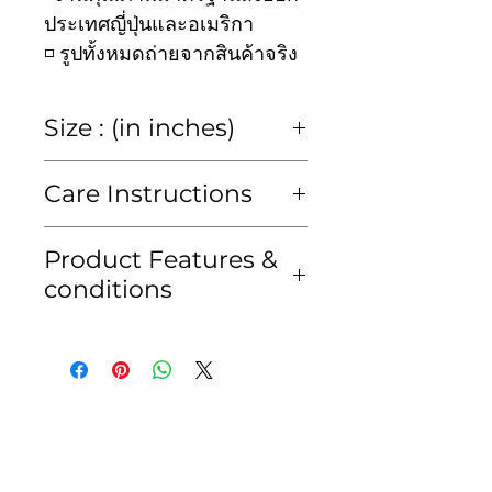
ประเทศญี่ปุ่นและอเมริกา
◽️ รูปทั้งหมดถ่ายจากสินค้าจริง
Size : (in inches)
size
2y
4y
6y
8y
Care Instructions
chest
23
25
27
30
Hand wash or Dry clean
Product Features &
only
conditions
waist
23
25
27
30
ซักมือหรือซักแห้งเท่านั้น
• สีของสินค้าอาจคลาดเคลื่อน
kid's
80-
95-
105-
115-
เพียงเล็กน้อยจากแสงของหน้า
height
95
105
115
125
จอมือถือหรือคอมพิวเตอร์
cm
cm
cm
cm
• สินค้าจัดส่งภายใน 2-3 วัน
ทำการ เนื่องจากเรา
ทำการQCสินค้าก่อนจัดส่งทุก