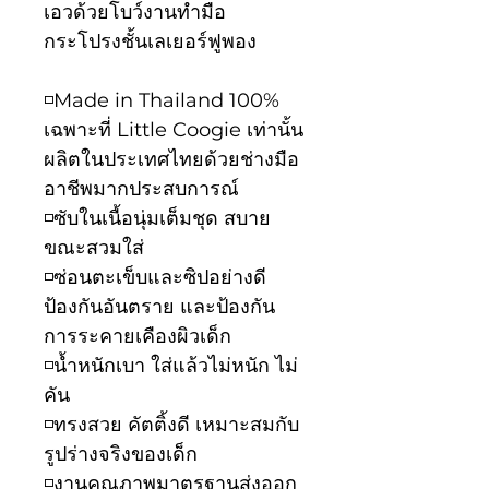
เอวด้วยโบว์งานทำมือ
กระโปรงชั้นเลเยอร์ฟูพอง
◽️Made in Thailand 100%
เฉพาะที่ Little Coogie เท่านั้น
ผลิตในประเทศไทยด้วยช่างมือ
อาชีพมากประสบการณ์
◽️ซับในเนื้อนุ่มเต็มชุด สบาย
ขณะสวมใส่
◽️ซ่อนตะเข็บและซิปอย่างดี
ป้องกันอันตราย และป้องกัน
การระคายเคืองผิวเด็ก
◽️น้ำหนักเบา ใส่แล้วไม่หนัก ไม่
คัน
◽️ทรงสวย คัตติ้งดี เหมาะสมกับ
รูปร่างจริงของเด็ก
◽️งานคุณภาพมาตรฐานส่งออก