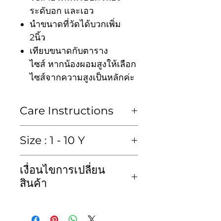
ระดับอก และเอว
นำขนาดที่วัดได้บวกเพิ่ม
2นิ้ว
เทียบขนาดกับตาราง
ไซส์ หากน้องผอมสูงให้เลือก
ไซส์จากความสูงเป็นหลักค่ะ
Care Instructions
ซักมือหรือซักแห้งเท่านั้น
Size : 1 - 10 Y
Hand wash or Dry clean
size in inch : หน่วยวัดเป็นนิ้ว
เงื่อนไขการเปลี่ยน
เสื้อ (blouse)
สินค้า
size
Chest
length
kid
ทางเราขอสงวนสิทธิ์ไม่รับคืน
ไซส์
รอบ
ค.ยาว
height
สินค้าไม่ว่ากรณีใดๆก็ตาม และ
อก
ค.สูง