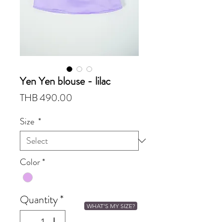
Yen Yen blouse - lilac
Price
THB 490.00
Size
*
Color
*
Quantity
*
WHAT'S MY SIZE?