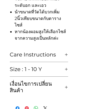
ระดับอก และเอว
นำขนาดที่วัดได้บวกเพิ่ม
2นิ้วเทียบขนาดกับตาราง
ไซส์
หากน้องผอมสูงให้เลือกไซส์
จากความสูงเป็นหลักค่ะ
Care Instructions
ซักมือหรือซักแห้งเท่านั้น
Size : 1 - 10 Y
Hand wash or Dry clean
size in inch : หน่วยวัดเป็นนิ้ว
เงื่อนไขการเปลี่ยน
เสื้อ (blouse)
สินค้า
size
Chest
length
kid
ทางเราขอสงวนสิทธิ์ไม่รับคืน
ไซส์
รอบ
ค.ยาว
height
สินค้าไม่ว่ากรณีใดๆก็ตาม และ
อก
ค.สูง