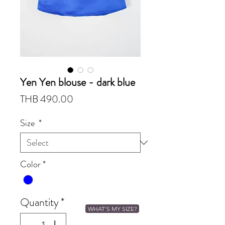
Yen Yen blouse - dark blue
Price
THB 490.00
Size
*
Color
*
Quantity
*
WHAT'S MY SIZE?