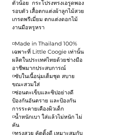
ตัวน้อย กระโปรงทรงเอรูดพอง
รอบตัว เสื้อตกแต่งผ้าลูกไม้สวย
เกรดพรีเมี่ยม ตกแต่งดอกไม้
งานมือหรูหรา
◽️Made in Thailand 100%
เฉพาะที่ Little Coogie เท่านั้น
ผลิตในประเทศไทยด้วยช่างมือ
อาชีพมากประสบการณ์
◽️ซับในเนื้อนุ่มเต็มชุด สบาย
ขณะสวมใส่
◽️ซ่อนตะเข็บและซิปอย่างดี
ป้องกันอันตราย และป้องกัน
การระคายเคืองผิวเด็ก
◽️น้ำหนักเบา ใส่แล้วไม่หนัก ไม่
คัน
◽️ทรงสวย คัตติ้งดี เหมาะสมกับ