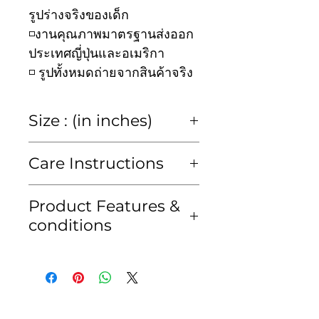
รูปร่างจริงของเด็ก
◽️งานคุณภาพมาตรฐานส่งออก
ประเทศญี่ปุ่นและอเมริกา
◽️ รูปทั้งหมดถ่ายจากสินค้าจริง
Size : (in inches)
size
2y
4y
6y
8y
Care Instructions
chest
23
25
27
30
Hand wash or Dry clean
Product Features &
only
conditions
waist
23
25
27
30
ซักมือหรือซักแห้งเท่านั้น
• สีของสินค้าอาจคลาดเคลื่อน
kid's
80-
95-
105-
115-
เพียงเล็กน้อยจากแสงของหน้า
height
95
105
115
125
จอมือถือหรือคอมพิวเตอร์
cm
cm
cm
cm
• สินค้าจัดส่งภายใน 2-3 วัน