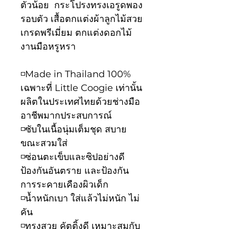
ตัวน้อย กระโปรงทรงเอรูดพอง
รอบตัว เสื้อตกแต่งผ้าลูกไม้สวย
เกรดพรีเมี่ยม ตกแต่งดอกไม้
งานมือหรูหรา
◽️Made in Thailand 100%
เฉพาะที่ Little Coogie เท่านั้น
ผลิตในประเทศไทยด้วยช่างมือ
อาชีพมากประสบการณ์
◽️ซับในเนื้อนุ่มเต็มชุด สบาย
ขณะสวมใส่
◽️ซ่อนตะเข็บและซิปอย่างดี
ป้องกันอันตราย และป้องกัน
การระคายเคืองผิวเด็ก
◽️น้ำหนักเบา ใส่แล้วไม่หนัก ไม่
คัน
◽️ทรงสวย คัตติ้งดี เหมาะสมกับ