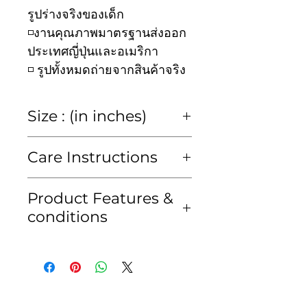
รูปร่างจริงของเด็ก
◽️งานคุณภาพมาตรฐานส่งออก
ประเทศญี่ปุ่นและอเมริกา
◽️ รูปทั้งหมดถ่ายจากสินค้าจริง
Size : (in inches)
size
2y
4y
6y
8y
Care Instructions
chest
23
25
27
30
Hand wash or Dry clean
Product Features &
only
conditions
waist
23
25
27
30
ซักมือหรือซักแห้งเท่านั้น
• สีของสินค้าอาจคลาดเคลื่อน
kid's
80-
95-
105-
115-
เพียงเล็กน้อยจากแสงของหน้า
height
95
105
115
125
จอมือถือหรือคอมพิวเตอร์
cm
cm
cm
cm
• สินค้าจัดส่งภายใน 2-3 วัน