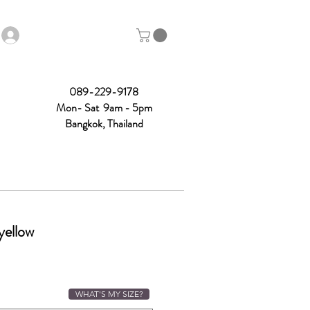
089-229-9178
Mon- Sat 9am - 5pm
Bangkok, Thailand
yellow
ce
WHAT'S MY SIZE?