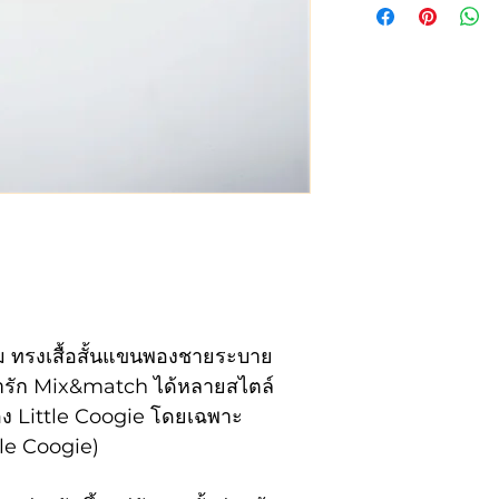
เสื้อ (blouse)
size
Che
ไซส์
รอบ
1
22
2
23
3
24
เข้ม ทรงเสื้อสั้นแขนพองชายระบาย
4
25
น่ารัก Mix&match ได้หลายสไตล์
อง Little Coogie โดยเฉพาะ
5
26
tle Coogie)
6
27