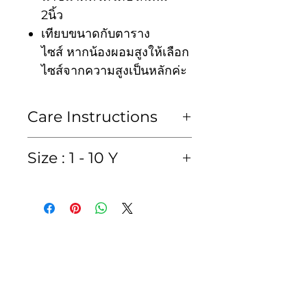
2นิ้ว
เทียบขนาดกับตาราง
ไซส์ หากน้องผอมสูงให้เลือก
ไซส์จากความสูงเป็นหลักค่ะ
Care Instructions
ซักมือหรือซักแห้งเท่านั้น
Size : 1 - 10 Y
Hand wash or Dry clean
*size in inches /หน่วยวัดเป็น
นิ้ว*
เสื้อ (blouse)
size
Chest
length
kid
ไซส์
รอบ
ค.ยาว
height
อก
ค.สูง
เด็ก