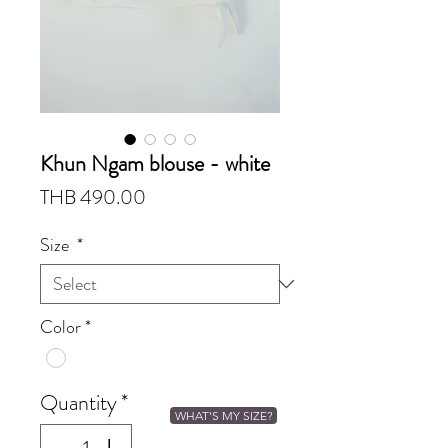
Khun Ngam blouse - white
Price
THB 490.00
Size
*
Color
*
Quantity
*
WHAT'S MY SIZE?