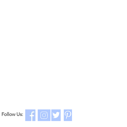
นทีว่าถูกต้องตามรายการสั่ง
14.25
115-125
ีสุดวิสัยที่ทางร้านได้ทำการ
รือลูกค้าต้องการเปลี่ยน
14.75
125-130
ณาแจ้งให้ทางร้านทราบ
กวันที่ท่านได้รับสินค้า หาก
15.25
130-135
ต่อภายในระยะเวลาที่กำหนด
15.75
135-140
ิ์ไม่รับเปลี่ยนสินค้าค่ะ
st
length
kid
เอว
ค.ยาว
height
ค.สูงเด็ก
( cm. )
Follow Us:
9
19
70-75