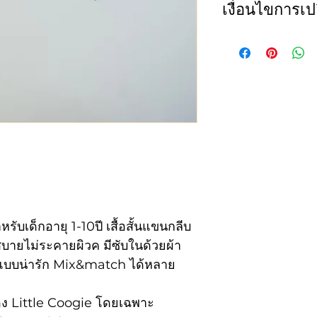
เงื่อนไขการเปล
เสื้อ (blouse)
ทางเราขอสงวนสิทธ
size
Che
ใดๆก็ตาม และจะร
ไซส์
รอบ
นี้เท่านั้น
1. สินค้าไม่ถูกต้
1
22
รายการหนึ่งหรือทั
2
23
2. เปลี่ยน size (
สามารถเปลี่ยนสีหร
3
24
ลูกค้าจะต้องเป็น
ำหรับเด็กอายุ 1-10ปี เสื้อสั้นแขนกลีบ
เปลี่ยนจำนวน 150
4
25
ใส่สบายไม่ระคายผิวค มีซับในด้วยผ้า
สินค้ากลับไปยังลู
แบบน่ารัก Mix&match ได้หลาย
5
26
เรามีการตรวจสอบ
อง Little Coogie โดยเฉพาะ
6
27
การจัดส่ง หากท่า