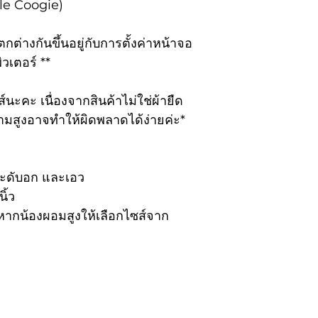
tle Coogie)
ตรวจสอบสินค้าทั
7
28
ซื้อหรือไม่ ในกรณ
่างกันขึ้นอยู่กับการตั้งค่าหน้าจอ
จัดส่งสินค้าผิด ห
8
30
วเตอร์ **
ขนาด(size) กรุ
ภายใน 3 วันนับจา
9
31
์นะคะ เนื่องจากสินค้าไม่ใช่ผ้ายืด
ไม่ได้ทำการติด
มสูงอาจทำให้ผิดพลาดได้ง่ายค่ะ*
10
32
ทางร้านขอสงวนสิทธ
ผ้าถุง (Sarong)
ระดับอก และเอว
ิ้ว
size
wai
หากน้องผอมสูงให้เลือกไซส์จาก
ไซส์
รอบ
1
15-1