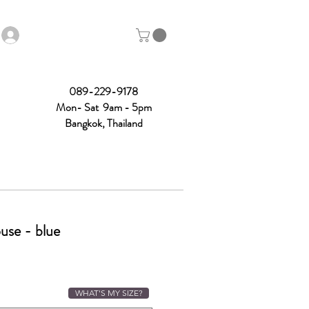
089-229-9178
Mon- Sat 9am - 5pm
Bangkok, Thailand
use - blue
ce
WHAT'S MY SIZE?