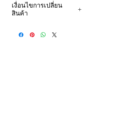
size in inch : หน่วยวัดเป็นนิ้ว
เงื่อนไขการเปลี่ยน
เสื้อ (blouse)
สินค้า
size
Chest
length
kid
ทางเราขอสงวนสิทธิ์ไม่รับคืน
ไซส์
รอบ
ค.ยาว
height
สินค้าไม่ว่ากรณีใดๆก็ตาม และ
อก
ค.สูง
จะรับเปลี่ยนสินค้าได้ใน
2 กรณี
เด็ก
นี้เท่านั้น
(cm.)
1
22
10.5
70-75
1. สินค้าไม่ถูกต้องตามที่ลูกค้า
สั่ง (รายการใดรายการหนึ่ง
2
23
11.5
75-85
หรือทั้งหมดไม่ถูกต้อง หรือ ส่ง
ผิด)
3
24
12.5
85-95
2. เปลี่ยน size (สามารถเปลี่ยน
4
25
13.25
95-100
sizeได้ แต่ไม่สามารถเปลี่ยน
สีหรือเปลี่ยนรุ่นได้)
ในกรณีนี้
5
26
13.5
100-
ลูกค้าจะต้องเป็นผู้รับผิดชอบค่า
110