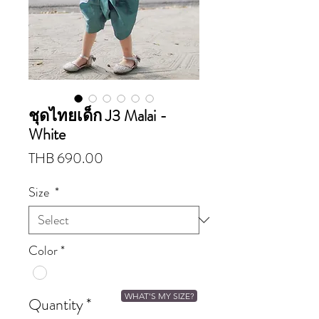
ชุดไทยเด็ก J3 Malai -
White
Price
THB 690.00
Size
*
Color
*
WHAT'S MY SIZE?
Quantity
*