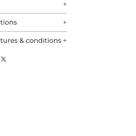
5y
6y
7y
9Y
10Y
21"
22"
23"
ctions
25"
26"
27"
Dry clean only
tures & conditions
30"
31"
เท่านั้น
19"
20"
22"
24"
25"
26"
คลาดเคลื่อนเพียงเล็กน้อย
29"
30"
อมือถือหรือคอมพิวเตอร์
ยใน 2-3 วันทำการ เนื่องจาก
25"
26"
27"
29"
30"
ก่อนจัดส่งทุกชิ้น
76-
81-85
86-
80
cm
90
่ยน/คืนสินค้า*
140
150
cm
cm
ิ์ไม่รับคืนสินค้าไม่ว่ากรณี
cm
cm
110
120
130
cm
cm
cm
นค้าได้ใน 2 กรณีนี้เท่านั้น
องตามที่ลูกค้าสั่ง - รายการใด
อทั้งหมดไม่ถูกต้อง หรือส่ง