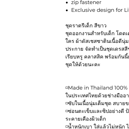
zip fastener
Exclusive design for
ชุดราตรีเด็ก สีขาว
ชุดออกงานสำหรับเด็ก โดดเด่
ใคร ผ้าดัสเชสซาตินเนื้อดีนุ่
ประกาย จัดทำเป็นชุดเดรสสี
เรียบหรู คลาสสิค พร้อมกันนี
ชุดให้ด้วยนะคะ
◽️Made in Thailand 100% เฉ
ในประเทศไทยด้วยช่างมืออ
◽️ซับในเนื้อนุ่มเต็มชุด สบ
◽️ซ่อนตะเข็บและซิปอย่างดี 
ระคายเคืองผิวเด็ก
◽️น้ำหนักเบา ใส่แล้วไม่หนัก ไ