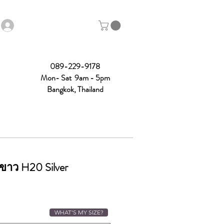
089-229-9178
Mon- Sat 9am - 5pm
Bangkok, Thailand
ีขาว H20 Silver
ice
WHAT'S MY SIZE?