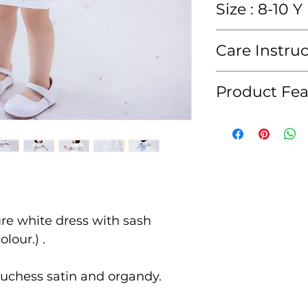
size
4y
Size : 8-10 Y
t
(age)
size
8Y
wais
20"
Care Instru
ches
24"
(age)
t
t
Hand wash or 
Product Fea
chest
29"
ซักมือหรือซักแห้ง
dres
18"
wais
23"
s
• สีของสินค้าอาจ
t
waist
28"
lengt
จากแสงของหน้าจ
h
• สินค้าจัดส่งภา
dres
24"
dress
28"
เราทำการQCสินค้า
s
length
kid's
70-
lengt
heig
75
* เงื่อนไขการเปลี
h
kid's
130
ure white dress with sash
ht
cm
ทางเราขอสงวนสิทธ
height
cm
lour.) .
kid's
100
ใดๆ
heig
cm
และจะรับเปลี่ยนสิ
uchess satin and organdy.
ht
สินค้าไม่ถูกต้
รายการหนึ่งหรื