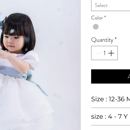
Select
Color
*
Quantity
*
Size : 12-36 
size
12M
size : 4 - 7 Y
ches
20"