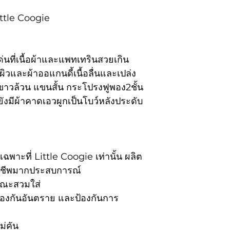
ผิด
 Little Coogie
เปลี่ยน size -
สามารถเปลี่ยนส
*หากต้องการเป
นที่เนื้อผ้าและแพทเทรินสวยเกิน
การ 100/ชิ้นไม
มผิวและผ้าออแกนดี้เนื้อลื่นและเปล่ง
ขาวล้วน แขนสั้น กระโปรงฟูพอง2ชั้น
้ยังมีผ้าคาดเอวผูกเป็นโบว์หลังประดับ
พาะที่ Little Coogie เท่านั้น ผลิต
าชีพมากประสบการณ์
ายขณะสวมใส่
ป้องกันอันตราย และป้องกันการ
ม่คัน