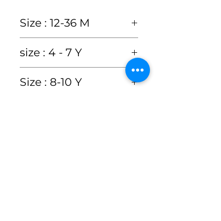
Size : 12-36 M
size
12M
18M
24M
36M
size : 4 - 7 Y
chest
21"
22"
23"
size
4y
5y
6y
7y
Size : 8-10 Y
20"
(age)
size
8Y
9Y
10Y
waist
21"
22"
23"
Care Instructions
chest
24"
25"
26"
27"
(age)
20"
Hand wash or Dry clean
waist
23"
24"
25"
26"
เงื่อนไขการเปลี่ยน
chest
29"
30"
31"
only
dress
18"
19"
20"
22"
สินค้า
ซักมือหรือซักแห้งเท่านั้น
length
dress
24"
25"
26"
27"
waist
28"
29"
30"
ทางเราขอสงวนสิทธิ์ไม่รับคืน
length
kid's
70-
76-
81-
86-
สินค้าไม่ว่ากรณีใดๆก็ตาม และ
dress
28"
29"
30"
height
75
80
85
90
kid's
100
110
120
130
จะรับเปลี่ยนสินค้าได้ใน
2
length
cm
cm
height
cm
cm
cm
cm
กรณี
นี้เท่านั้น