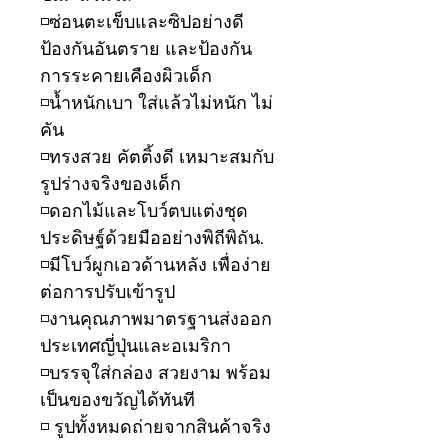
◽️ซ่อนตะเข็บและซิปอย่างดี
ป้องกันอันตราย และป้องกัน
การระคายเคืองผิวเด็ก
◽️น้ำหนักเบา ใส่แล้วไม่หนัก ไม่
คัน
◽️ทรงสวย คัตติ้งดี เหมาะสมกับ
รูปร่างจริงของเด็ก
◽️ดอกไม้และโบว์ตบแต่งชุด
ประดิษฐ์ด้วยมืออย่างพิถีพิถัน.
◽️มีโบว์ผูกเอวด้านหลัง เพื่อง่าย
ต่อการปรับเข้ารูป
◽️งานคุณภาพมาตรฐานส่งออก
ประเทศญี่ปุ่นและอเมริกา
◽️บรรจุใส่กล่อง สวยงาม พร้อม
เป็นของขวัญได้ทันที
◽️ รูปทั้งหมดถ่ายจากสินค้าจริง