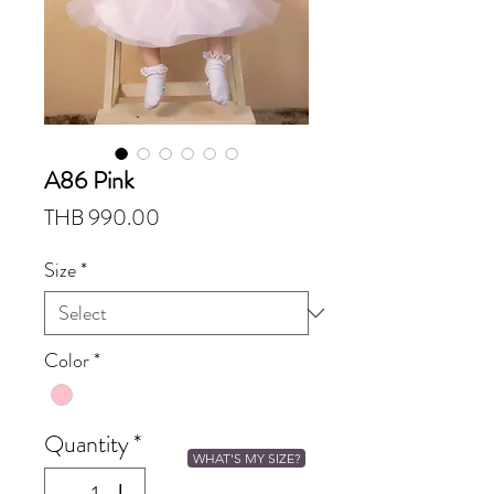
A86 Pink
Price
THB 990.00
Size
*
Color
*
Quantity
*
WHAT'S MY SIZE?