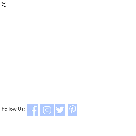
st
length
kid
เอว
ค.ยาว
height
ค.สูงเด็ก
(cm.)
22
13
70-75
23
14
75-85
24
15
85-95
25
16
95-100
26
17
100-110
Follow Us:
27
18
110-115