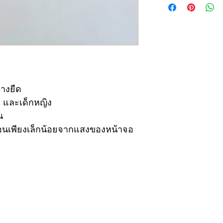
size
wai
ไซส์
รอบ
1
15-
างยืด
ย และเด็กหญิง
2
16-
น
3
17-
่อนเพียงเล็กน้อยจากแสงของหน้าจอ
4
17-
5
18-
6
18-