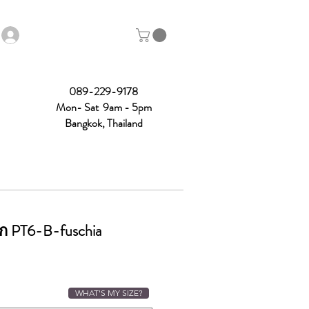
089-229-9178
Mon- Sat 9am - 5pm
Bangkok, Thailand
ก PT6-B-fuschia
ce
WHAT'S MY SIZE?