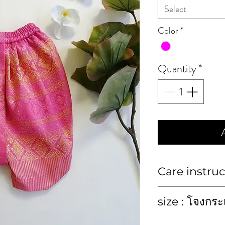
Select
Color
*
Quantity
*
Care instruc
ซักมือหรือซักแ
size : โจงกระ
Clean
โจงกระเบน (Co