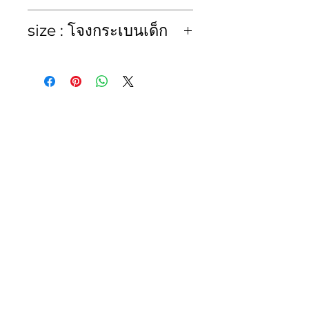
ซักมือหรือซักแห้ง Hand
size : โจงกระเบนเด็ก
Wash or Dry Clean
โจงกระเบน (Congkraben)
size
waist
length
kid
ไซส์
รอบ
ค.ยาว
height
เอว
ค.สูง
เด็ก
(cm.)
1
15-22
13
70-75
2
16-23
14
75-85
3
17-24
15
85-95
4
17-25
16
95-100