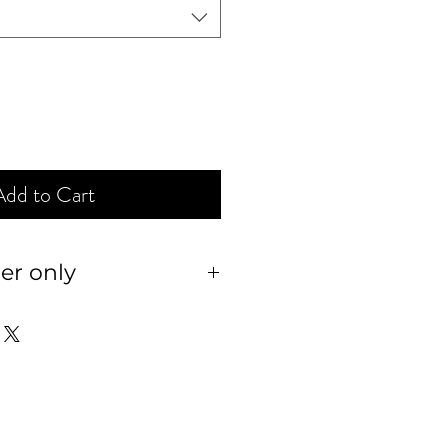
Add to Cart
er only
านสั่งตัด ไม่รับเปลี่ยน หรือ
 และเทียบกับตารางไซส์ ให้
งซื้อนะคะ เพื่อประโยชน์ของ