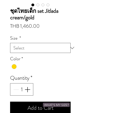
ชุดไทยเด็ก set Jitlada
cream/gold
Price
THB 1,460.00
Size
*
Color
*
Quantity
*
WHAT'S MY SIZE?
Add to Cart