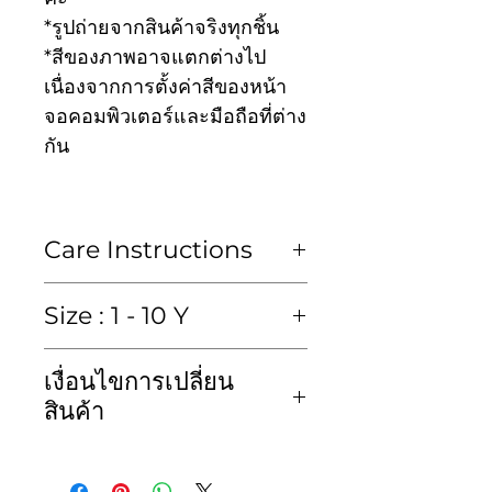
*รูปถ่ายจากสินค้าจริงทุกชิ้น
*สีของภาพอาจแตกต่างไป
เนื่องจากการตั้งค่าสีของหน้า
จอคอมพิวเตอร์และมือถือที่ต่าง
กัน
Care Instructions
ซักมือหรือซักแห้งเท่านั้น
Size : 1 - 10 Y
Hand wash or Dry clean
เสื้อ (blouse)
เงื่อนไขการเปลี่ยน
size
Chest
length
kid
สินค้า
ไซส์
รอบ
ค.ยาว
height
ทางเราขอสงวนสิทธิ์ไม่รับคืน
อก
ค.สูง
สินค้าไม่ว่ากรณีใดๆก็ตาม และ