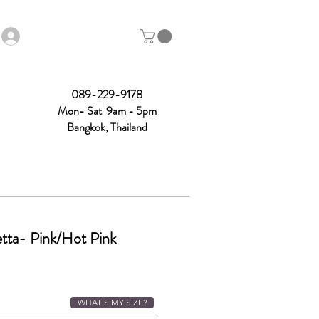
089-229-9178
Mon- Sat 9am - 5pm
Bangkok, Thailand
tta- Pink/Hot Pink
ce
WHAT'S MY SIZE?