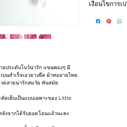
เงื่อนไขการเปล
size
Che
ทางเราขอสงวนสิทธ
ไซส์
รอบ
ใดๆก็ตาม และจะร
นี้เท่านั้น
1
22
1. สินค้าไม่ถูกต้
รายการหนึ่งหรือทั
2
23
บายประดับโบว์น่ารัก แขนพองๆ มี
2. เปลี่ยน size (
3
24
กระเบนสำเร็จเอวยางยืด ผ้าทอลายไทย
สามารถเปลี่ยนสีหร
วดลายน่ารักสมวัย ทันสมัย
ลูกค้าจะต้องเป็น
4
25
เปลี่ยนจำนวน 150
ตัดเย็บเป็นแบบเฉพาะของ Little
สินค้ากลับไปยังลู
5
26
ันหลังจากได้รับยอดโอนแล้วนะคะ
6
27
เรามีการตรวจสอบ
การจัดส่ง หากท่า