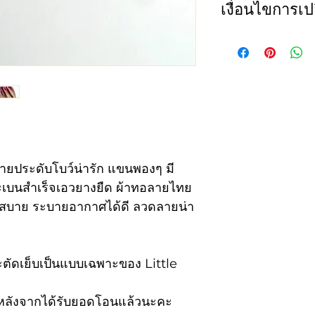
เงื่อนไขการเปล
size
Che
ทางเราขอสงวนสิทธ
ไซส์
รอบ
ใดๆก็ตาม และจะร
นี้เท่านั้น
1
22
1. สินค้าไม่ถูกต้
รายการหนึ่งหรือทั
2
23
บายประดับโบว์น่ารัก แขนพองๆ มี
2. เปลี่ยน size (
3
24
กระเบนสำเร็จเอวยางยืด ผ้าทอลายไทย
สามารถเปลี่ยนสีหร
ใส่สบาย ระบายอากาศได้ดี ลวดลายน่า
ลูกค้าจะต้องเป็น
4
25
เปลี่ยนจำนวน 150
สินค้ากลับไปยังลู
5
26
ตัดเย็บเป็นแบบเฉพาะของ Little
6
27
เรามีการตรวจสอบ
ันหลังจากได้รับยอดโอนแล้วนะคะ
การจัดส่ง หากท่า