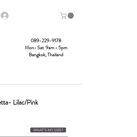
089-229-9178
Mon- Sat 9am - 5pm
Bangkok, Thailand
ta- Lilac/Pink
ce
WHAT'S MY SIZE?