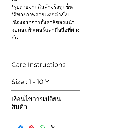
*รูปถ่ายจากสินค้าจริงทุกชิ้น
*สีของภาพอาจแตกต่างไป
เนื่องจากการตั้งค่าสีของหน้า
จอคอมพิวเตอร์และมือถือที่ต่าง
กัน
Care Instructions
ซักมือหรือซักแห้งเท่านั้น
Size : 1 - 10 Y
Hand wash or Dry clean
เสื้อ (blouse)
เงื่อนไขการเปลี่ยน
size
Chest
length
kid
สินค้า
ไซส์
รอบ
ค.ยาว
height
ทางเราขอสงวนสิทธิ์ไม่รับคืน
อก
ค.สูง
สินค้าไม่ว่ากรณีใดๆก็ตาม และ