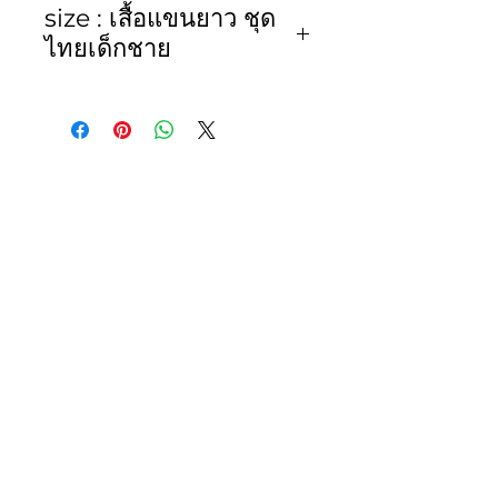
size : เสื้อแขนยาว ชุด
Wash or Dry Clean
ไทยเด็กชาย
size
รอบ
ค.ยาว
ค.ยาว
อก
เสื้อ
แขน
Chest
shirt
เสื้อ
length
sleeve
length
1
24"
12"
10"
2
26"
14"
11.5"
3
28"
16"
13"
4
29"
17"
13.8"
5
30"
18"
14.5"