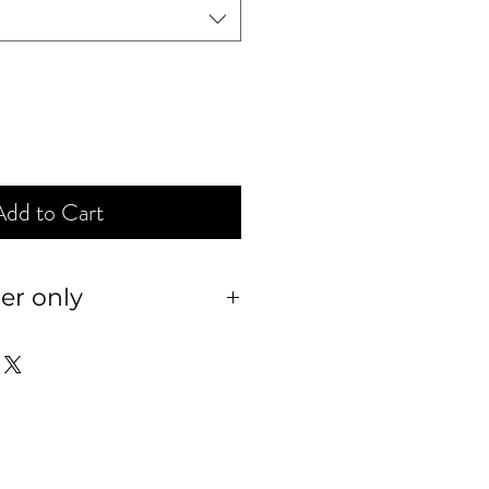
Add to Cart
er only
านสั่งตัด ไม่รับเปลี่ยน หรือ
 และเทียบกับตารางไซส์ ให้
งซื้อนะคะ เพื่อประโยชน์ของ