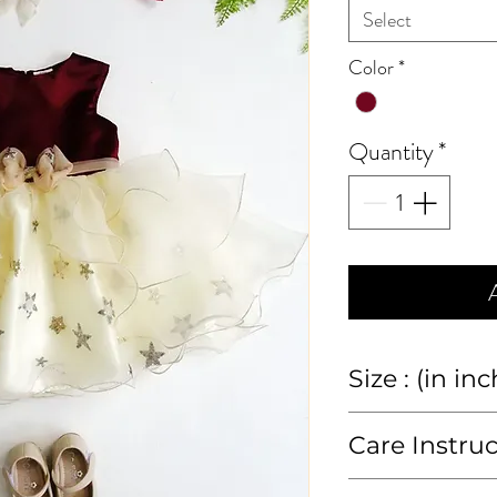
Select
Color
*
Quantity
*
Size : (in in
size
2y
Care Instru
chest
23
Hand wash or 