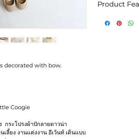
Product Fea
ซักมือหรือซักแห้ง
waist
23
• สีของสินค้าอาจ
จากแสงของหน้าจ
kid's
80-
• สินค้าจัดส่งภา
heig
95
เราทำการQCสินค้า
ht
cm
* เงื่อนไขการเปลี
ss decorated with bow.
ทางเราขอสงวนสิทธ
ใดๆ
และจะรับเปลี่ยนสิ
สินค้าไม่ถูกต้
รายการหนึ่งหรื
 Little Coogie
ผิด
เปลี่ยน size -
ดง กระโปรงผ้าปักลายดาวน่า
สามารถเปลี่ยนส
เลี้ยง งานแต่งงาน อีเว้นท์ เดินแบบ
*หากต้องการเป