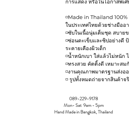
การแสดง หรือในโอกาสพิเศ
◽️Made in Thailand 100% เฉ
ในประเทศไทยด้วยช่างมืออ
◽️ซับในเนื้อนุ่มเต็มชุด สบ
◽️ซ่อนตะเข็บและซิปอย่างดี 
ระคายเคืองผิวเด็ก
◽️น้ำหนักเบา ใส่แล้วไม่หนัก ไ
◽️ทรงสวย คัตติ้งดี เหมาะสมก
◽️งานคุณภาพมาตรฐานส่งออก
◽️ รูปทั้งหมดถ่ายจากสินค้าจร
089-229-9178
Mon- Sat 9am - 5pm
Hand Made in Bangkok, Thailand