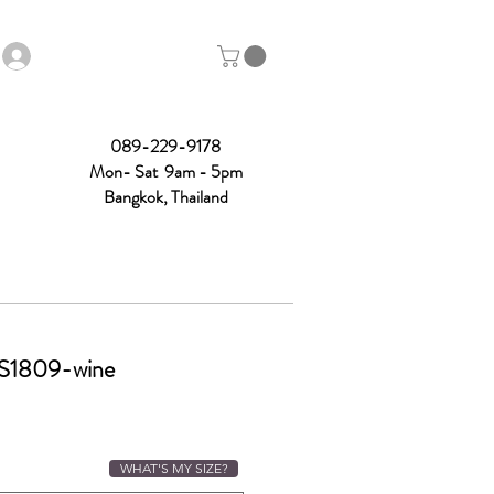
089-229-9178
Mon- Sat 9am - 5pm
Bangkok, Thailand
SS1809-wine
ice
WHAT'S MY SIZE?