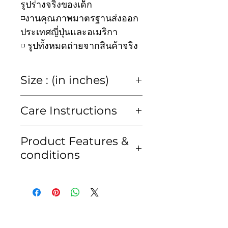
รูปร่างจริงของเด็ก
◽️งานคุณภาพมาตรฐานส่งออก
ประเทศญี่ปุ่นและอเมริกา
◽️ รูปทั้งหมดถ่ายจากสินค้าจริง
Size : (in inches)
size
2y
4y
6y
8y
Care Instructions
chest
23
25
27
30
Hand wash or Dry clean
Product Features &
only
conditions
waist
23
25
27
30
ซักมือหรือซักแห้งเท่านั้น
• สีของสินค้าอาจคลาดเคลื่อน
kid's
80-
95-
105-
115-
เพียงเล็กน้อยจากแสงของหน้า
height
95
105
115
125
จอมือถือหรือคอมพิวเตอร์
cm
cm
cm
cm
• สินค้าจัดส่งภายใน 2-3 วัน