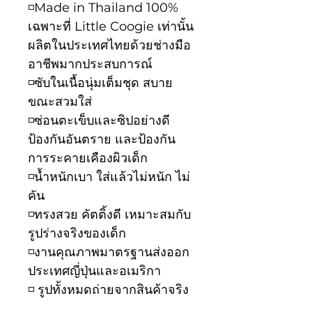
◽️Made in Thailand 100%
เฉพาะที่ Little Coogie เท่านั้น
ผลิตในประเทศไทยด้วยช่างมือ
อาชีพมากประสบการณ์
◽️ซับในเนื้อนุ่มเต็มชุด สบาย
ขณะสวมใส่
◽️ซ่อนตะเข็บและซิปอย่างดี
ป้องกันอันตราย และป้องกัน
การระคายเคืองผิวเด็ก
◽️น้ำหนักเบา ใส่แล้วไม่หนัก ไม่
คัน
◽️ทรงสวย คัตติ้งดี เหมาะสมกับ
รูปร่างจริงของเด็ก
◽️งานคุณภาพมาตรฐานส่งออก
ประเทศญี่ปุ่นและอเมริกา
◽️ รูปทั้งหมดถ่ายจากสินค้าจริง