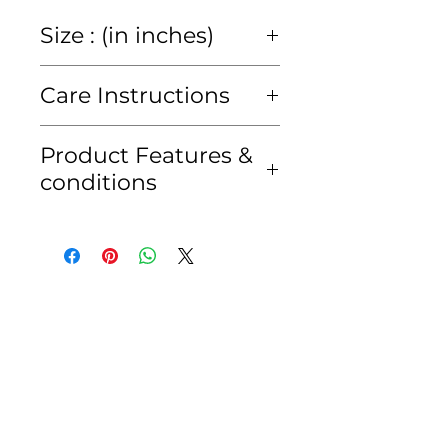
Size : (in inches)
size
2y
4y
6y
8y
Care Instructions
chest
23
25
27
30
Hand wash or Dry clean
Product Features &
only
conditions
waist
23
25
27
30
ซักมือหรือซักแห้งเท่านั้น
• สีของสินค้าอาจคลาดเคลื่อน
kid's
80-
95-
105-
115-
เพียงเล็กน้อยจากแสงของหน้า
height
95
105
115
125
จอมือถือหรือคอมพิวเตอร์
cm
cm
cm
cm
• สินค้าจัดส่งภายใน 2-3 วัน
ทำการ เนื่องจากเรา
ทำการQCสินค้าก่อนจัดส่งทุก
ชิ้น
* เงื่อนไขการเปลี่ยน/คืนสินค้า*